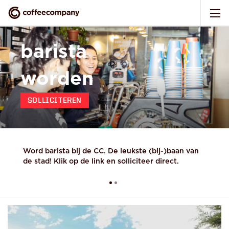
barista
worden
SOLLICITEREN
valentijn bij
Word barista bij de CC. De leukste (bij-)baan van
de stad! Klik op de link en solliciteer direct.
coffeecompany
LEES MEER!