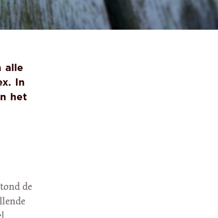
 alle
x. In
in het
stond de
llende
el