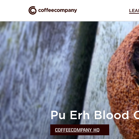
LEA
Nog geen 
Door het aanmaken van dit
privacy voorwaarden
.
inloggen
Terug naar
Pu Erh Blood 
COFFEECOMPANY HQ