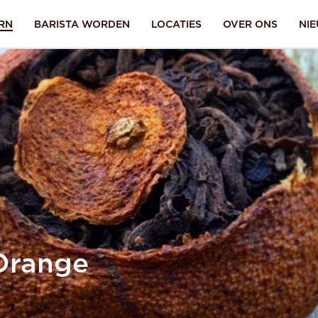
RN
BARISTA WORDEN
LOCATIES
OVER ONS
NI
Aanmelden
wachtwoord
lid?
Ik ben mijn
vergeten.
SEND
A
 account ga je akkoord met onze
inloggen
Terug naar
Orange