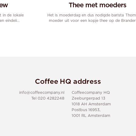
iew
Thee met moeders
 in de lokale
Het is moederdag en dus nodigde barista Thoma
n eindeli...
moeder uit voor een kopje thee op de Branderij
Coffee HQ address
info@coffeecompany.nl
Coffeecompany HQ
Tel 020 4282248
Zeeburgerpad 13
1018 AH Amsterdam
Postbus 16953,
1001 RL Amsterdam