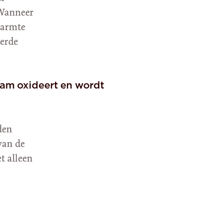
 Wanneer
warmte
eerde
aam oxideert en wordt
den
van de
t alleen