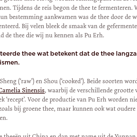
en. Tijdens de reis begon de thee te fermenteren.
p hun bestemming aankwamen was de thee door de 
enteerd. Bij velen bleek de smaak van de geferment
nd de thee die wij nu kennen als Pu Erh.
teerde thee wat betekent dat de thee langz
ismen.
Sheng (‘raw’) en Shou (‘cooked’). Beide soorten wor
Camelia Sinensis
, waarbij de verschillende grootte 
ek ‘recept’. Voor de productie van Pu Erh worden nie
 zoals bij groene thee, maar kunnen ook wat oudere
en.
te theeën uit China en dan met name uit de Yunnan