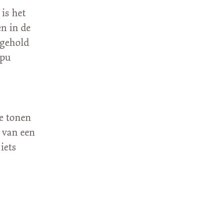
is het
n in de
tgehold
npu
de tonen
 van een
iets