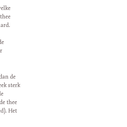
welke
 thee
aard.
de
r
 dan de
ek sterk
de
de thee
d). Het