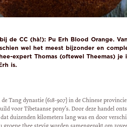
 bij de CC (hà!): Pu Erh Blood Orange. Van
sschien wel het meest bijzonder en comple
thee-expert Thomas (oftewel Theemas) je 
rh is.
 de Tang dynastie (618-907) in de Chinese provincie
ruild voor Tibetaanse pony’s. Door deze handel ont
 dat duizenden kilometers lang was en door verschi
ou groene thee stevig worden samengepakt om zove